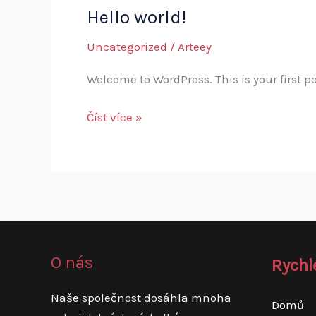
Hello world!
Hello
world!
Uncategorized
/
Arteey
Welcome to WordPress. This is your first pos
Číst více »
O nás
Rychl
Naše společnost dosáhla mnoha
Domů