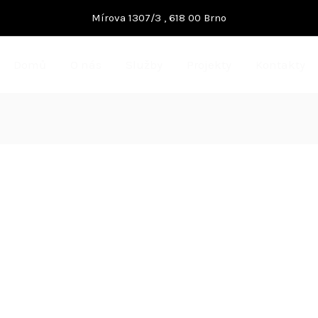
Mírova 1307/3 , 618 00 Brno
Domů
O nás
Služby
Projekty
Kontakty